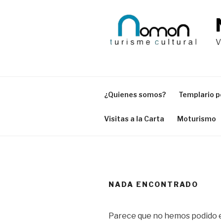
Saltar
al
contenido
V
¿Quienes somos?
Templario p
Visitas a la Carta
Moturismo
NADA ENCONTRADO
Parece que no hemos podido e