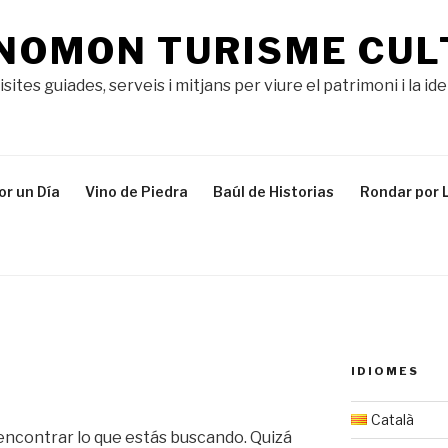
NOMON TURISME CUL
isites guiades, serveis i mitjans per viure el patrimoni i la id
or un Día
Vino de Piedra
Baúl de Historias
Rondar por L
IDIOMES
Català
ncontrar lo que estás buscando. Quizá